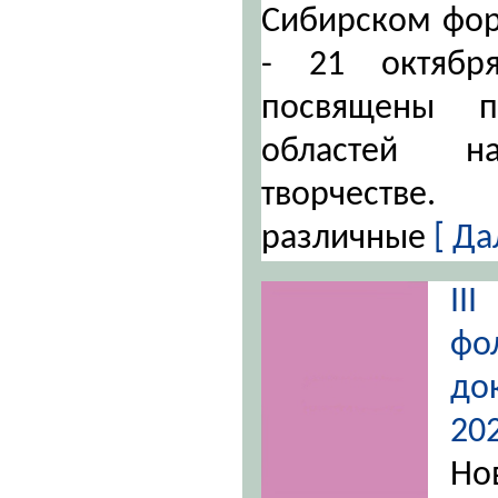
Сибирском фор
- 21 октябр
посвящены п
областей 
творчестве
различные
[ Да
II
фо
до
20
Но