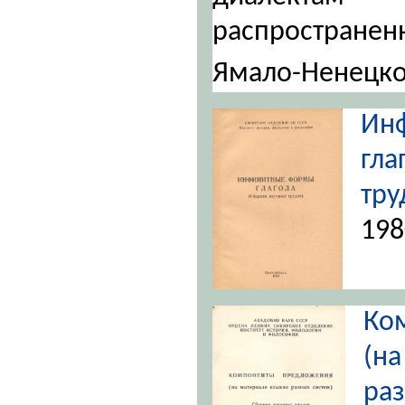
распростран
Ямало-Ненецк
Ин
гла
тр
198
Ко
(н
ра