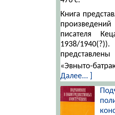
476 с.
Книга предста
произведений
писателя Кец
1938/1940
представлены 
«Эвныто-батр
Далее... ]
П
пол
кон