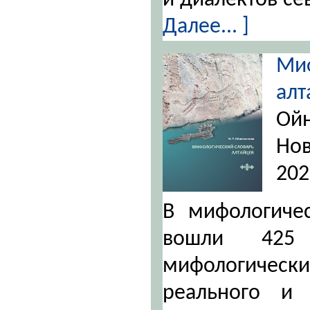
и диалектов се
Далее... ]
Ми
ал
О
Но
202
В мифологичес
вошли 425
мифологически
реального и