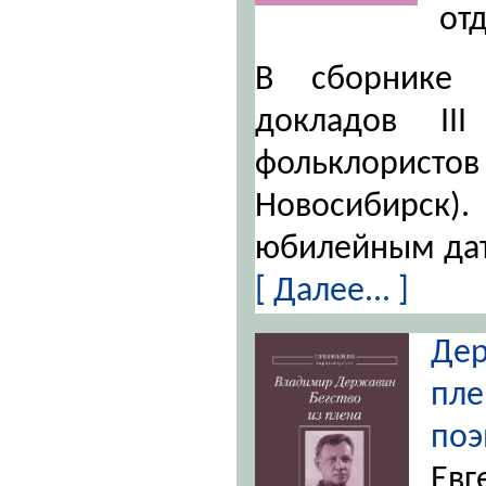
от
В сборнике 
докладов II
фольклористов
Новосибирск).
юбилейным дат
[ Далее... ]
Дер
пл
по
Ев