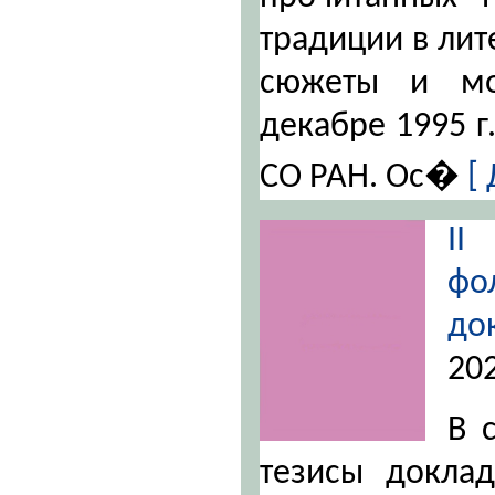
традиции в лит
сюжеты и мо
декабре 1995 г
СО РАН. Ос�
[ 
II
фо
до
20
В 
тезисы доклад