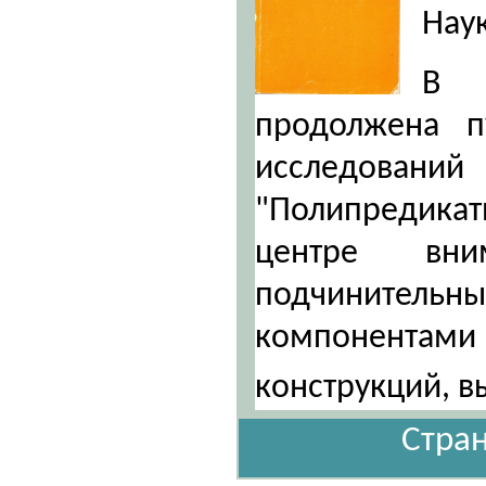
Нау
В 
продолжена пу
исследо
"Полипредикат
центре вн
подчинител
компонентам
конструкций,
Стран