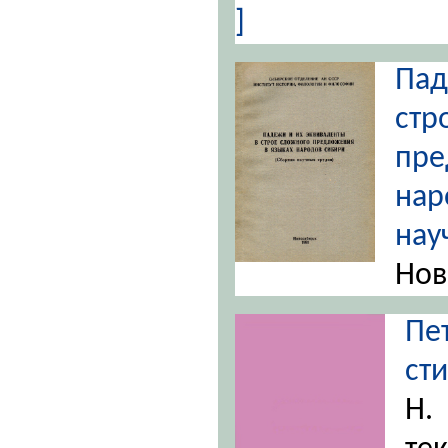
]
Пад
с
пр
нар
на
Нов
Пе
ст
Н.