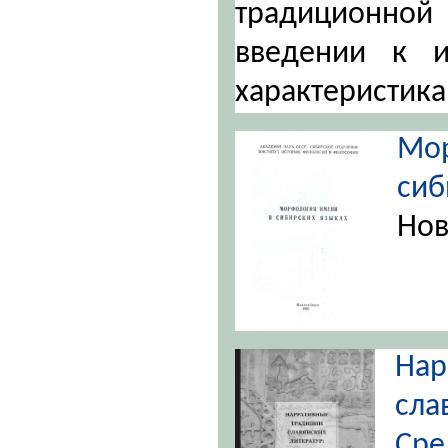
традиционной 
введении к и
характеристик
Мо
си
Нов
На
сла
Сре