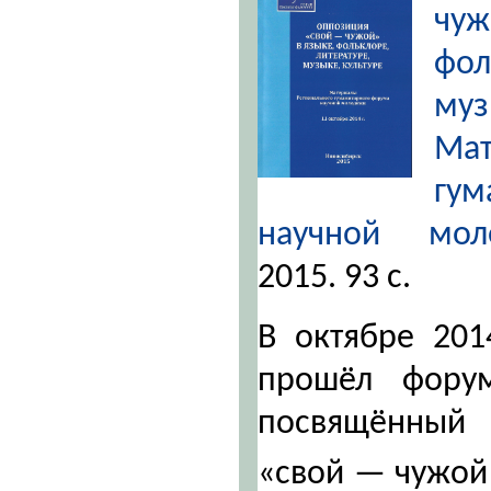
чу
фол
му
Мат
гу
научной мо
2015. 93 с.
В октябре 20
прошёл фору
посвящённый
«свой — чужо