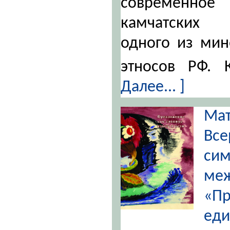
современное
камчатских 
одного из мин
этносов РФ.
Далее... ]
Ма
Все
с
ме
«П
ед