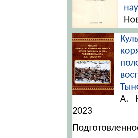
н
Нов
Ку
кор
по
во
Тын
А. 
2023
Подготовленн