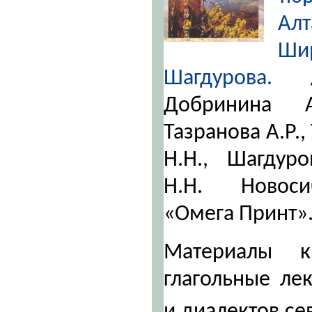
Алт
Ши
Шагдурова.
Добринина А
Тазранова А.Р.,
Н.Н., Шагдур
Н.Н. Новоси
«Омега Принт». 
Материалы к
глагольные ле