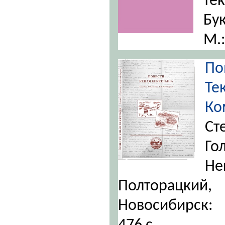
те
Бу
М.:
По
Т
Ко
С
Г
Н
Полторацки
Новосибирск: 