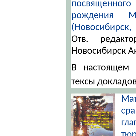
посвященног
рождения М
(Новосибирск, 
Отв. редакт
Новосибирск А
В настоящем 
тексы докладо
М
ср
гл
тю