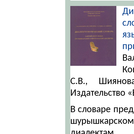
Ди
сл
яз
пр
В
Ко
С.В., Шиянов
Издательство «Б
В словаре пре
шурышкарско
диалектам х