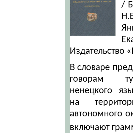
/ 
Н.
Я
Ек
Издательство «Б
В словаре пре
говорам ту
ненецкого язы
на территор
автономного ок
включают гра