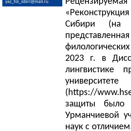
Рецензируема
yaz_fol_sibiri@mail.ru
«Реконструкция
Сибири (на м
представленная
филологических
2023 г. в Дис
лингвистике п
университе
(https://www.hs
защиты было 
Урманчиевой уч
наук с отличие