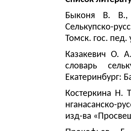
Быконя В. В.,
Селькупско-рус
Томск. гос. пед. 
Казакевич О. А
словарь сельк
Екатеринбург: Ба
Коcтеркина Н. 
нганасанско-рус
изд-ва «Просвещ