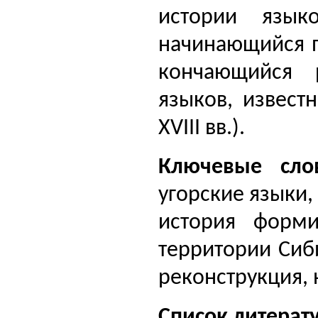
истории язык
начинающийся п
кончающийся 
языков, извест
XVIII вв.).
Ключевые сло
угорские языки,
история форми
территории Сиби
реконструкция, 
Список литерат