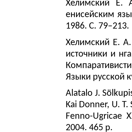
Хелимский Е. 
енисейским язык
1986. С. 79–213.
Хелимский Е. А.
источники и нга
Компаративисти
Языки русской ку
Alatalo J. Sölku
Kai Donner, U. T. 
Fenno-Ugricae XX
2004. 465 p.