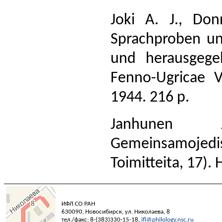
Joki A. J., Do
Sprachproben un
und herausgegeb
Fenno-Ugricae VI
1944. 216 p.
Janhunen J
Gemeinsamoje
Toimitteita, 17). 
ИФЛ СО РАН
630090, Новосибирск, ул. Николаева, 8
тел./факс: 8-(383)330-15-18,
ifl@philology.nsc.ru