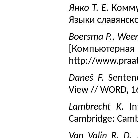
Янко Т. Е.
Комму
Языки славянской
Boersma P., Wee
[Компьютерн
http://www.praat
Daneš F.
Senten
View // WORD, 16
Lambrecht K.
I
Cambridge: Cambr
Van Valin R. D. 