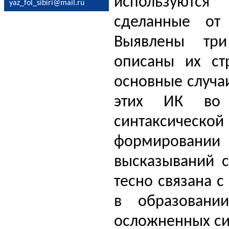
используются
yaz_fol_sibiri@mail.ru
сделанные от 
Выявлены три
описаны их ст
основные случа
этих ИК во 
синтаксическо
формировании 
высказываний с
тесно связана с
в образовани
осложненных син