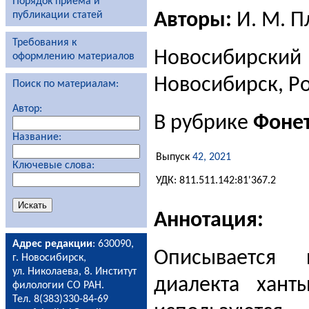
Порядок приема и
Авторы:
И. М. П
публикации статей
Требования к
Новосибирски
оформлению материалов
Новосибирск, Р
Поиск по материалам:
Автор:
В рубрике
Фоне
Название:
Выпуск
42, 2021
Ключевые слова:
УДК: 811.511.142:81'367.2
Аннотация:
Адрес редакции
: 630090,
Описывается 
г. Новосибирск,
ул. Николаева, 8. Институт
диалекта хант
филологии СО РАН.
Тел. 8(383)330-84-69