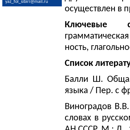
yaz_fol_sibiri@mail.ru
осуществлен в п
Ключевые сл
грамматическая
ность, глагольн
Список литерат
Балли Ш. Общая
языка / Пер. с ф
Виноградов В.В
словах в русско
АН СССР. М.; Л., 