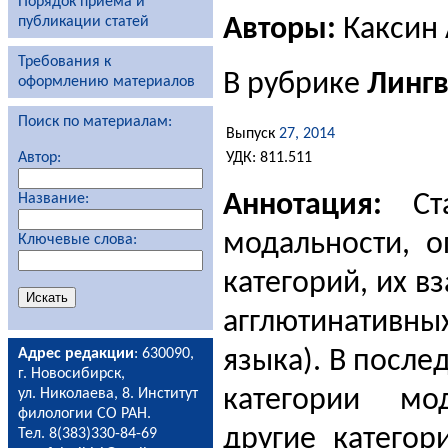
Порядок приема и
Авторы:
Каксин 
публикации статей
Требования к
В рубрике
Лингв
оформлению материалов
Поиск по материалам:
Выпуск
27, 2014
УДК: 811.511
Автор:
Аннотация:
Ста
Название:
модальности, о
Ключевые слова:
категорий, их 
агглютинативн
языка). В после
Адрес редакции
: 630090,
г. Новосибирск,
категории мод
ул. Николаева, 8. Институт
филологии СО РАН.
другие категор
Тел. 8(383)330-84-69