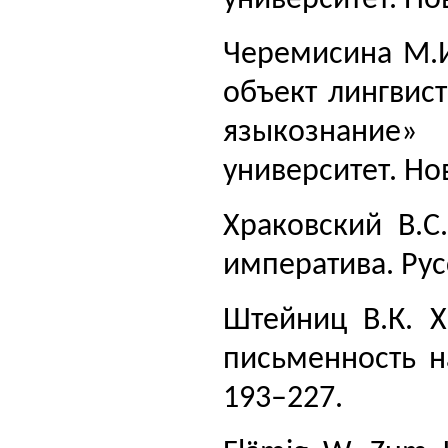
Черемисина М.И
объект лингвис
языкознание»
университет. Но
Храковский В.С
императива. Рус
Штейниц В.К. Х
письменность на
193–227.