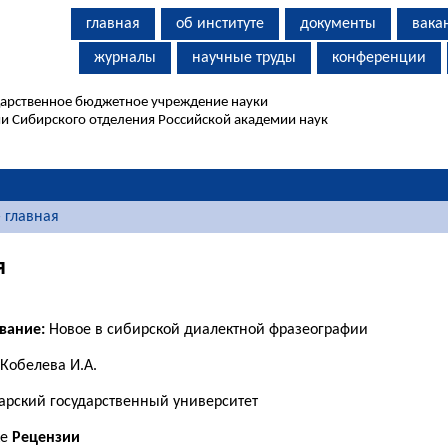
главная
об институте
документы
вака
журналы
научные труды
конференции
дарственное бюджетное учреждение науки
и Сибирского отделения Российской академии наук
 главная
я
вание:
Новое в сибирской диалектной фразеографии
Кобелева И.А.
арский государственный университет
ке
Рецензии