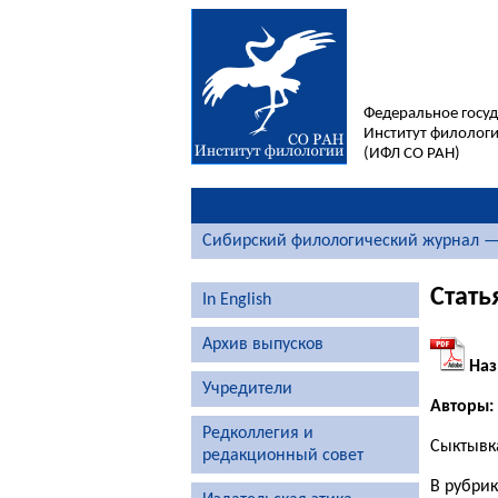
Федеральное госу
Институт филологи
(ИФЛ СО РАН)
Сибирский филологический журнал —
Стать
In English
Архив выпусков
Наз
Учредители
Авторы:
Редколлегия и
Сыктывк
редакционный совет
В рубри