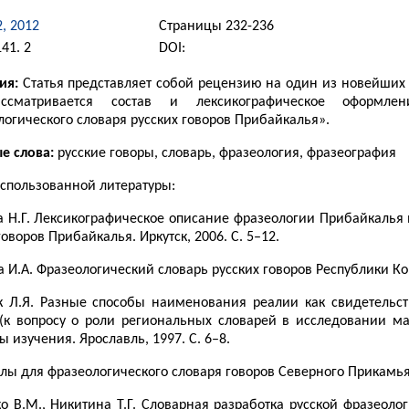
2, 2012
Страницы 232-236
41. 2
DOI:
ия:
Статья представляет собой рецензию на один из новейших 
ссматривается состав и лексикографическое оформле
огического словаря русских говоров Прибайкалья».
е слова:
русские говоры, словарь, фразеология, фразеография
использованной литературы:
 Н.Г. Лексикографическое описание фразеологии Прибайкалья 
говоров Прибайкалья. Иркутск, 2006. С. 5–12.
 И.А. Фразеологический словарь русских говоров Республики Ко
к Л.Я. Разные способы наименования реалии как свидетель
 (к вопросу о роли региональных словарей в исследовании ма
 изучения. Ярославль, 1997. С. 6–8.
ы для фразеологического словаря говоров Северного Прикамья /
 В.М., Никитина Т.Г. Словарная разработка русской фразеолог