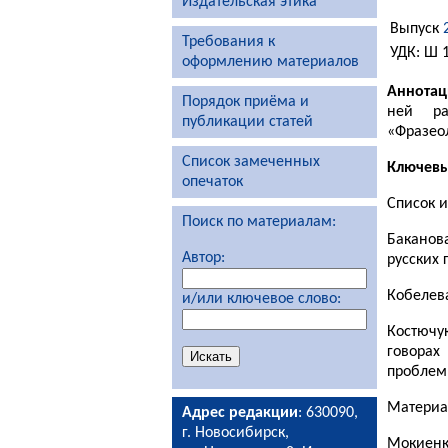
Издательская этика
Выпуск
Требования к
УДК: Ш 1
оформлению материалов
Аннотац
Порядок приёма и
ней ра
публикации статей
«Фразеол
Список замеченных
Ключевы
опечаток
Список 
Поиск по материалам:
Баканова
Автор:
русских 
Кобелева
и/или ключевое слово:
Костючу
говорах
проблемы
Материал
Адрес редакции
: 630090,
г. Новосибирск,
Мокиенко