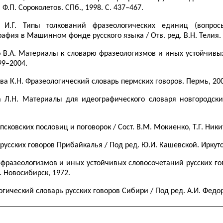
. Ф.П. Сороколетов. СПб., 1998. С. 437–467.
 И.Г. Типы толкований фразеологических единиц (вопро
афия в Машинном фонде русского языка / Отв. ред. В.Н. Телия. М
 В.А. Материалы к словарю фразеологизмов и иных устойчивых 
99–2004.
а К.Н. Фразеологический словарь пермских говоров. Пермь, 20
а Л.Н. Материалы для идеографического словаря новгородски
псковских пословиц и поговорок / Сост. В.М. Мокиенко, Т.Г. Ники
русских говоров Прибайкалья / Под ред. Ю.И. Кашевской. Иркутс
фразеологизмов и иных устойчивых словосочетаний русских гово
 Новосибирск, 1972.
гический словарь русских говоров Сибири / Под ред. А.И. Федор