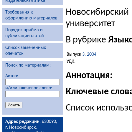
Издательская этика
Новосибирски
Требования к
оформлению материалов
университет
Порядок приёма и
публикации статей
В рубрике
Язык
Список замеченных
опечаток
Выпуск
3, 2004
УДК:
Поиск по материалам:
Аннотация:
Автор:
и/или ключевое слово:
Ключевые слова
Список использ
Адрес редакции
: 630090,
г. Новосибирск,