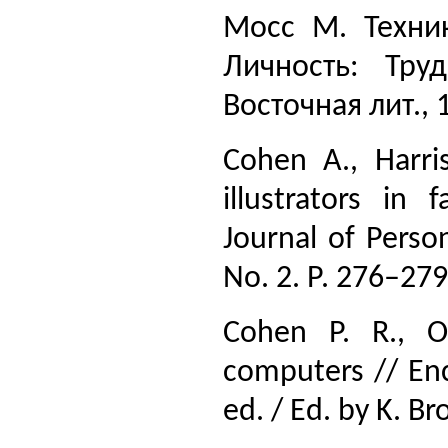
Мосс М. Техни
Личность: Тру
Восточная лит., 1
Cohen A., Harri
illustrators in 
Journal of Person
No. 2. Р. 276–279
Cohen P. R., Ov
computers // Enc
ed. / Ed. by K. Br