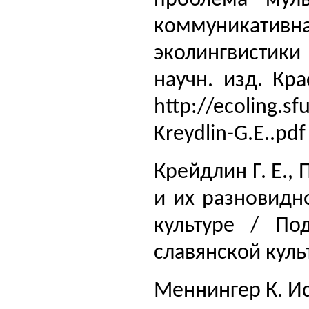
коммуникативн
эколингвистик
научн. изд. Кр
http://ecoling.s
Kreydlin-G.E..pdf
Крейдлин Г. Е.,
и их разновидн
культуре / По
славянской куль
Меннингер К. Ис