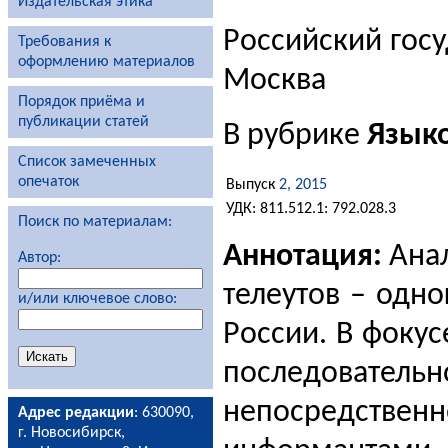
Издательская этика
Российский гос
Требования к
оформлению материалов
Москва
Порядок приёма и
публикации статей
В рубрике
Язык
Список замеченных
опечаток
Выпуск
2, 2015
УДК: 811.512.1: 792.028.3
Поиск по материалам:
Аннотация:
Анал
Автор:
телеутов – одн
и/или ключевое слово:
России. В фоку
последовател
непосредств
Адрес редакции
: 630090,
г. Новосибирск,