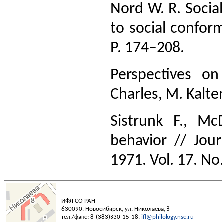
Nord W. R. Socia
to social conform
Р. 174–208.
Perspectives on
Charles, M. Kalt
Sistrunk F., Mc
behavior // Jour
1971. Vol. 17. No
ИФЛ СО РАН
630090, Новосибирск, ул. Николаева, 8
тел./факс: 8-(383)330-15-18,
ifl@philology.nsc.ru