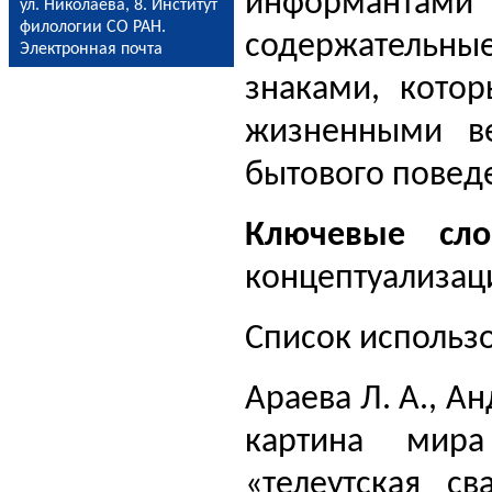
информантами 
ул. Николаева, 8. Институт
филологии СО РАН.
содержатель
Электронная почта
знаками, котор
жизненными в
бытового повед
Ключевые сло
концептуализаци
Список использ
Араева Л. А., А
картина мира
«телеутская св