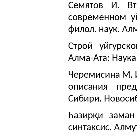
Семятов И. В
современном уй
филол. наук. Алм
Строй уйгурско
Алма-Ата: Наука,
Черемисина М. 
описания пре
Сибири. Новосиби
Һазирқи заман
синтаксис. Алмут