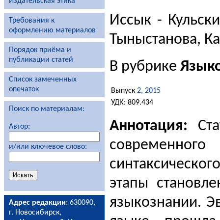
Издательская этика
Иссык - Кульски
Требования к
оформлению материалов
Тыныстанова, К
Порядок приёма и
публикации статей
В рубрике
Язык
Список замеченных
опечаток
Выпуск
2, 2015
УДК: 809.434
Поиск по материалам:
Аннотация:
Ста
Автор:
современно
и/или ключевое слово:
синтаксического
этапы становле
языкознании. Э
Адрес редакции
: 630090,
г. Новосибирск,