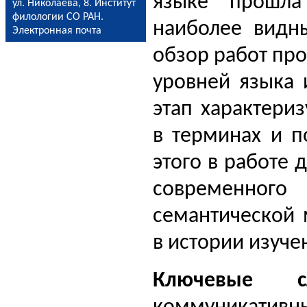
языке прошла 
ул. Николаева, 8. Институт
филологии СО РАН.
наиболее видн
Электронная почта
обзор работ про
уровней языка 
этап характери
в терминах и п
этого в работе 
современного 
семантической 
в истории изуче
Ключевые сл